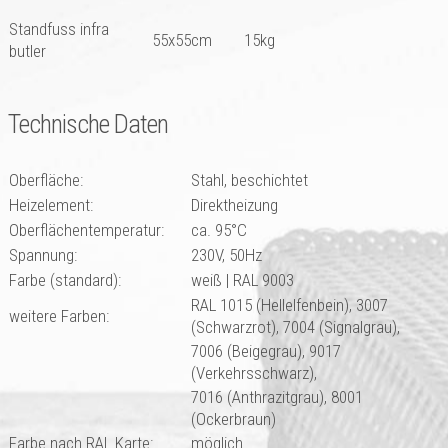
Standfuss infra
55x55cm
15kg
butler
Technische Daten
Oberfläche:
Stahl, beschichtet
Heizelement:
Direktheizung
Oberflächentemperatur:
ca. 95°C
Spannung:
230V, 50Hz
Farbe (standard):
weiß | RAL 9003
RAL 1015 (Hellelfenbein), 3007
weitere Farben:
(Schwarzrot), 7004 (Signalgrau),
7006 (Beigegrau), 9017
(Verkehrsschwarz),
7016 (Anthrazitgrau), 8001
(Ockerbraun)
Farbe nach RAL Karte:
möglich