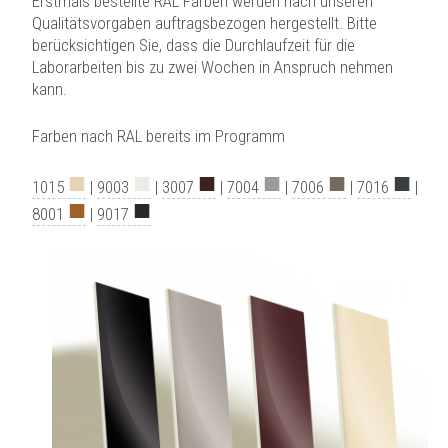
Erstmals bestellte RAL Farben werden nach unseren
Qualitätsvorgaben auftragsbezogen hergestellt. Bitte
berücksichtigen Sie, dass die Durchlaufzeit für die
Laborarbeiten bis zu zwei Wochen in Anspruch nehmen
kann.
Farben nach RAL bereits im Programm
■
■
■
■
■
■
1015
|
9003
|
3007
|
7004
|
7006
|
7016
|
■
■
8001
|
9017