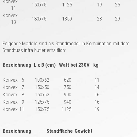
Konvex
150x75
1125
19
25
11
Konvex
180x75
1350
23
29
13
Folgende Modelle sind als Standmodell in Kombination mit dem
Standfuss infra butler erhältlich:
Bezeichnung
L x B (cm)
Watt bei 230V
kg
Konvex
6
100x62
620
11
Konvex
7
150x50
750
14
Konvex
8
150x62
900
16
Konvex
9
125x75
940
16
Konvex
11
150x75
1125
19
Bezeichnung
Standfläche
Gewicht