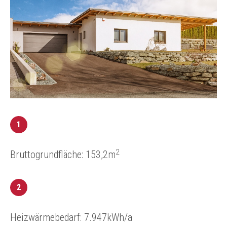
1
2
Bruttogrundfläche: 153,2m
2
Heizwärmebedarf: 7.947kWh/a