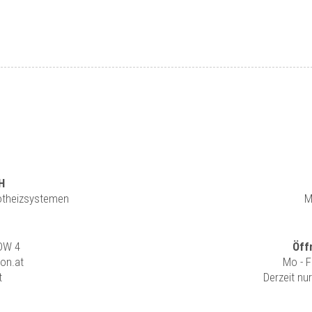
H
rotheizsystemen
M
 DW 4
Öff
ion.at
Mo - F
t
Derzeit nu