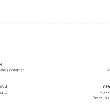
H
rotheizsystemen
M
 DW 4
Öff
ion.at
Mo - F
t
Derzeit nu