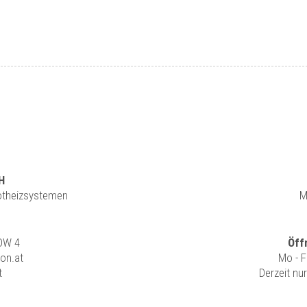
H
rotheizsystemen
M
 DW 4
Öff
ion.at
Mo - F
t
Derzeit nu