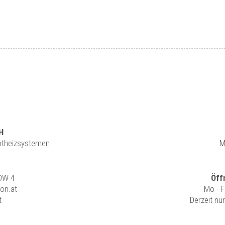
H
rotheizsystemen
M
 DW 4
Öff
ion.at
Mo - F
t
Derzeit nu