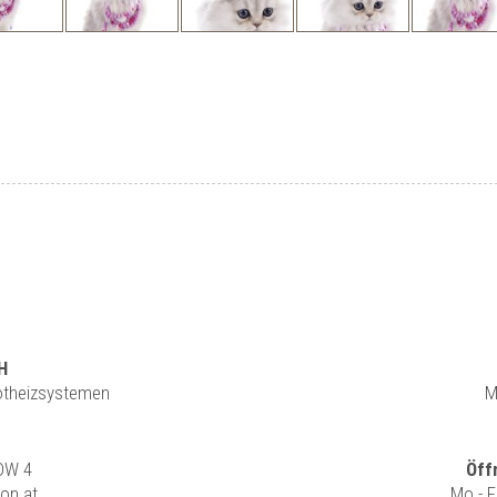
H
rotheizsystemen
M
 DW 4
Öff
ion.at
Mo - F