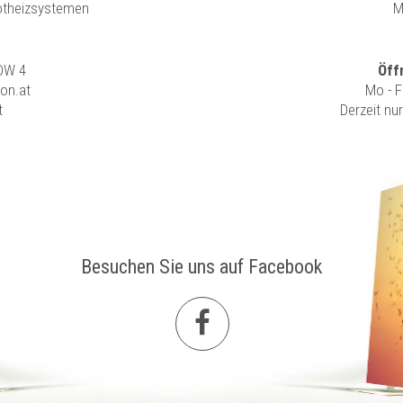
rotheizsystemen
M
 DW 4
Öff
ion.at
Mo - F
t
Derzeit nu
Besuchen Sie uns auf Facebook