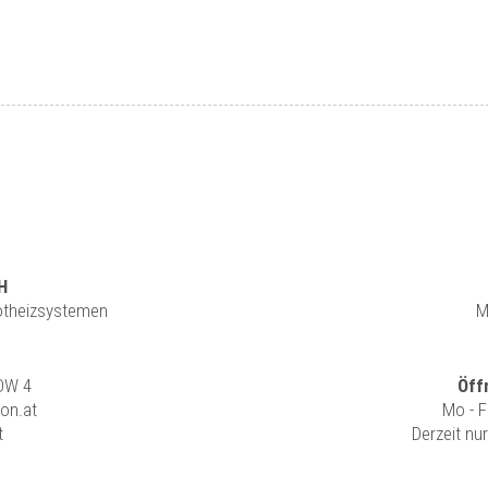
H
rotheizsystemen
M
 DW 4
Öff
ion.at
Mo - F
t
Derzeit nu