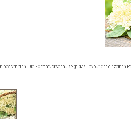
ch beschnitten. Die Formatvorschau zeigt das Layout der einzelnen 