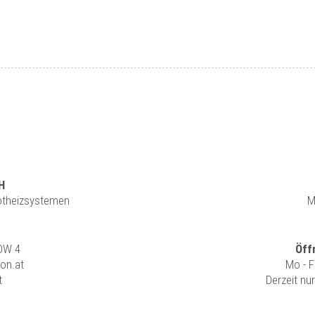
H
rotheizsystemen
M
 DW 4
Öff
ion.at
Mo - F
t
Derzeit nu