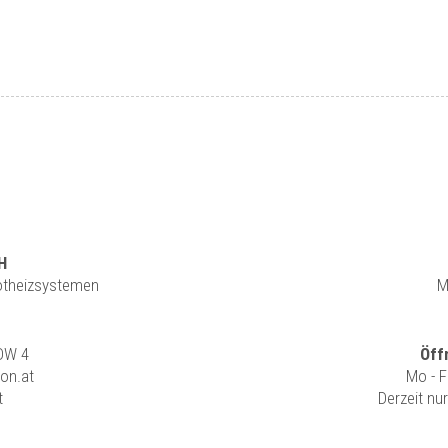
H
rotheizsystemen
M
 DW 4
Öff
ion.at
Mo - F
t
Derzeit nu