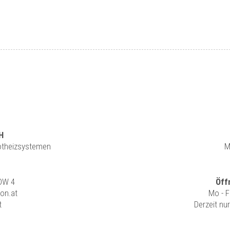
H
rotheizsystemen
M
 DW 4
Öff
ion.at
Mo - F
t
Derzeit nu