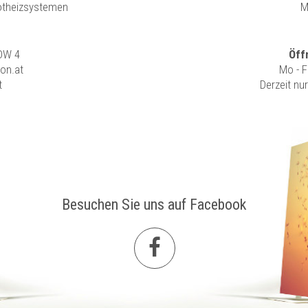
rotheizsystemen
M
 DW 4
Öff
ion.at
Mo - F
t
Derzeit nu
Besuchen Sie uns auf Facebook