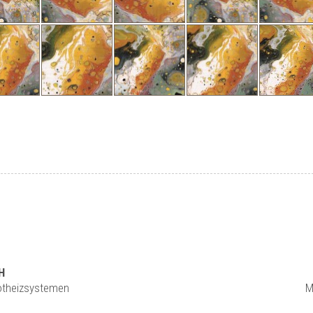
H
rotheizsystemen
M