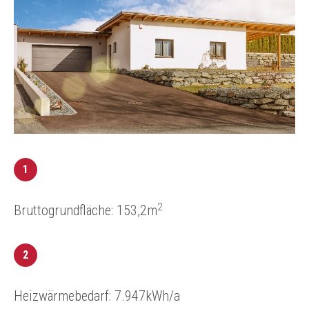
1
2
Bruttogrundfläche: 153,2m
2
Heizwärmebedarf: 7.947kWh/a