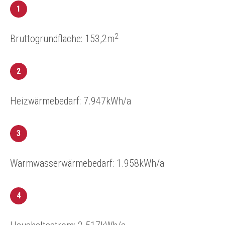
1
2
Bruttogrundfläche: 153,2m
2
Heizwärmebedarf: 7.947kWh/a
3
Warmwasserwärmebedarf: 1.958kWh/a
4