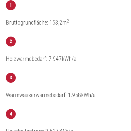
1
2
Bruttogrundfläche: 153,2m
2
Heizwärmebedarf: 7.947kWh/a
3
Warmwasserwärmebedarf: 1.958kWh/a
4