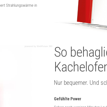
rpert Strahlungswärme in
So behagli
powered by WebRotate 360
Kachelofe
Nur bequemer. Und sch
Gefühlte Power