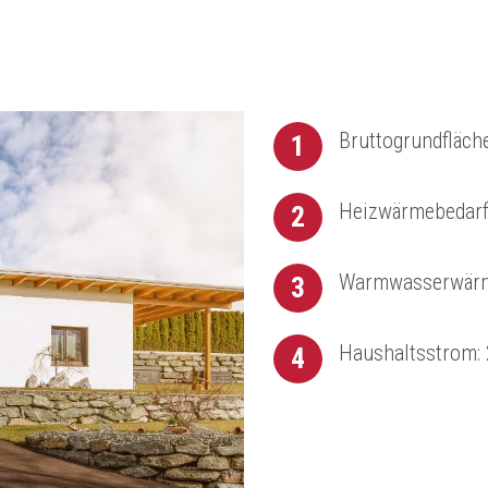
Bruttogrundfläch
1
Heizwärmebedarf
2
Warmwasserwärm
3
Haushaltsstrom:
4