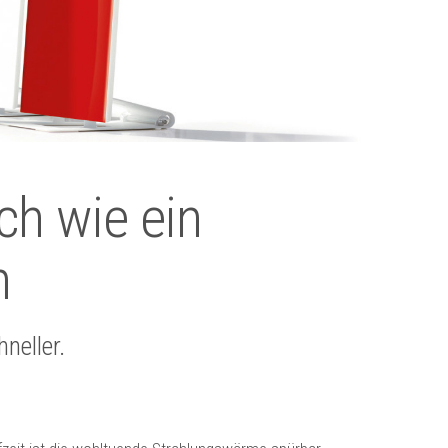
ch wie ein
n
neller.