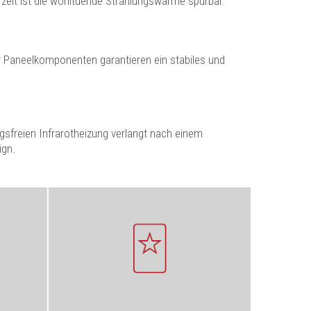
eit ist die wohltuende Strahlungswärme spürbar.
 Paneelkomponenten garantieren ein stabiles und
gsfreien Infrarotheizung verlangt nach einem
ign.